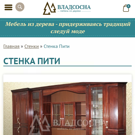
0
Мебель из дерева - придерживаясь традиций
следуй моде
Главная
»
Стенки
»
Стенка Пити
СТЕНКА ПИТИ