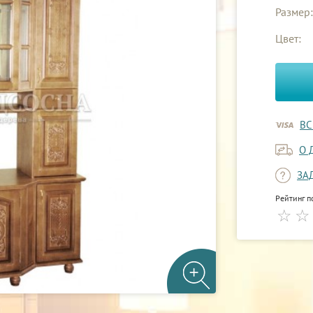
Размер:
Цвет:
ВС
О 
ЗА
Рейтинг п