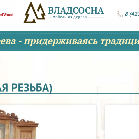
8 (42
рева - придерживаясь традици
Я РЕЗЬБА)