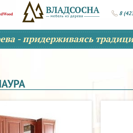
8 (42
рева - придерживаясь традици
ЛАУРА