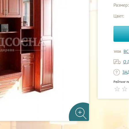
Размер:
Цвет:
ВС
О 
ЗА
Рейтинг п