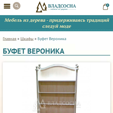
0
Мебель из дерева - придерживаясь традиций
следуй моде
Главная
»
Шкафы
»
Буфет Вероника
БУФЕТ ВЕРОНИКА