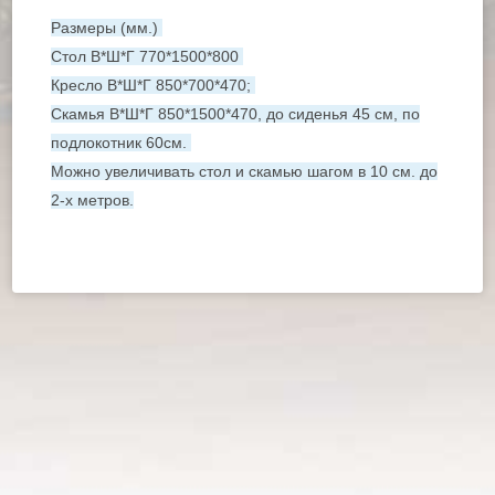
Размеры (мм.)
Стол В*Ш*Г
770*1500*800
Кресло В*Ш*Г
850*700*470
;
Скамья В*Ш*Г
850*1500*470
, до сиденья 45 см, по
подлокотник 60см.
Можно увеличивать стол и скамью шагом в 10 см. до
2-х метров.