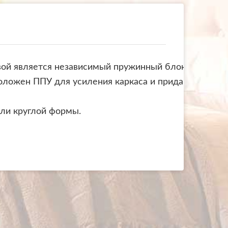
овой является независимый пружинный блок TFK,
оложен ППУ для усиления каркаса и придания ему
ли круглой формы.