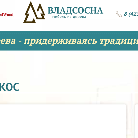
8 (42
рева - придерживаясь традици
ОКОС