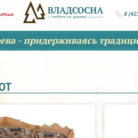
8 (42
рева - придерживаясь традици
ЮТ