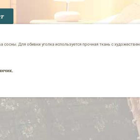
т
ва сосны. Для обивки уголка используется прочная ткань с художестве
анчик.