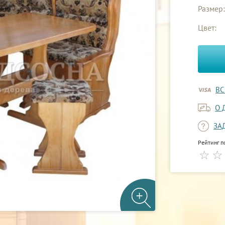
Размер:
Цвет:
ВС
О 
ЗА
Рейтинг п