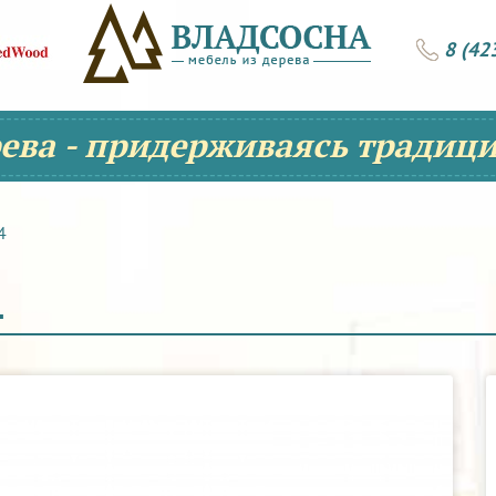
8 (42
рева - придерживаясь традици
4
4