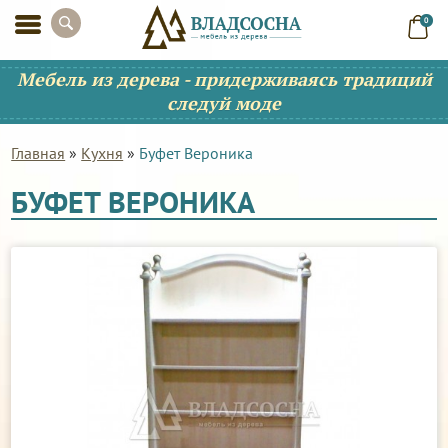
0
Мебель из дерева - придерживаясь традиций
следуй моде
Главная
»
Кухня
»
Буфет Вероника
БУФЕТ ВЕРОНИКА