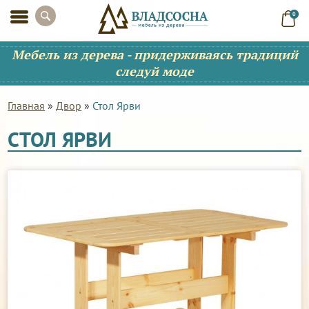
0
Мебель из дерева - придерживаясь традиций
следуй моде
Главная
»
Двор
»
Стол Ярви
СТОЛ ЯРВИ