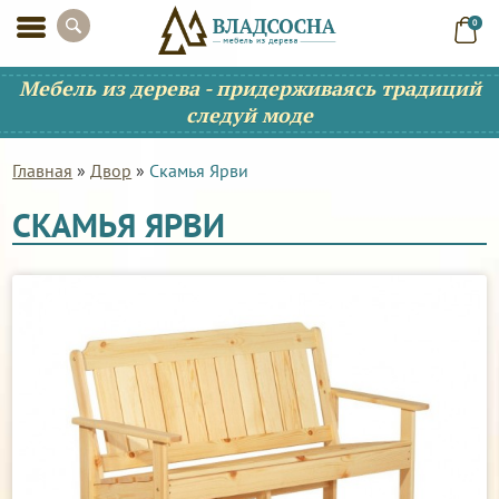
0
Мебель из дерева - придерживаясь традиций
следуй моде
Главная
»
Двор
»
Скамья Ярви
СКАМЬЯ ЯРВИ