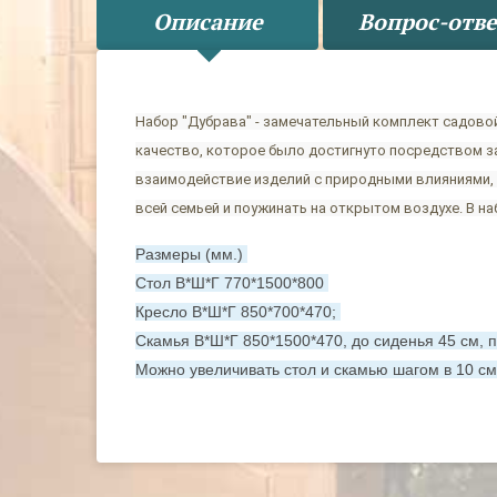
Описание
Вопрос-отве
Набор "Дубрава" - замечательный комплект садовой
качество, которое было достигнуто посредством з
взаимодействие изделий с природными влияниями, 
всей семьей и поужинать на открытом воздухе. В на
Размеры (мм.)
Стол В*Ш*Г
770*1500*800
Кресло В*Ш*Г
850*700*470
;
Скамья В*Ш*Г
850*1500*470
, до сиденья 45 см, 
Можно увеличивать стол и скамью шагом в 10 см.