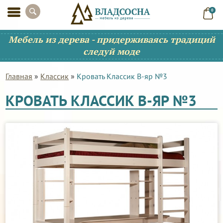
0
Мебель из дерева - придерживаясь традиций
следуй моде
Главная
»
Классик
»
Кровать Классик В-яр №3
КРОВАТЬ КЛАССИК В-ЯР №3