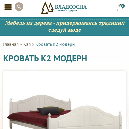
0
Мебель из дерева - придерживаясь традиций
следуй моде
Главная
»
Кая
»
Кровать К2 модерн
КРОВАТЬ К2 МОДЕРН