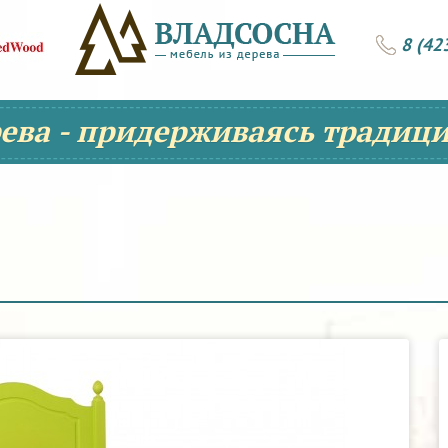
8 (42
рева - придерживаясь традици