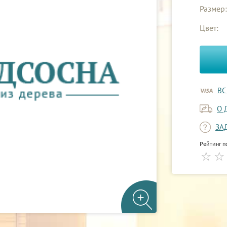
Размер:
Цвет:
ВС
О 
ЗА
Рейтинг п