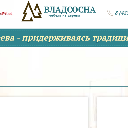
8 (42
рева - придерживаясь традици