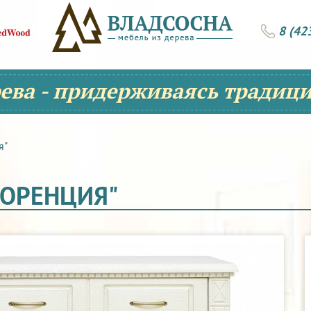
8 (42
рева - придерживаясь традици
я"
ЛОРЕНЦИЯ"