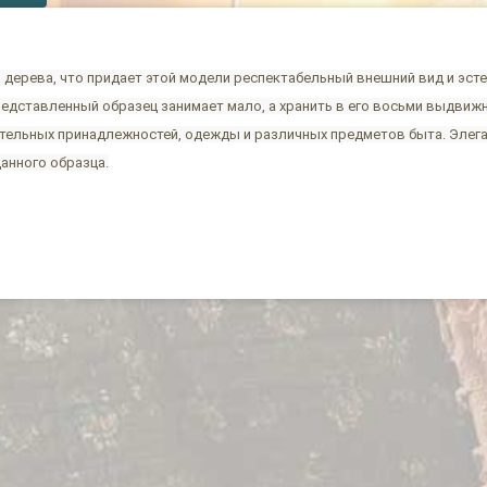
 дерева, что придает этой модели респектабельный внешний вид и эст
представленный образец занимает мало, а хранить в его восьми выдви
ельных принадлежностей, одежды и различных предметов быта. Элеган
данного образца.