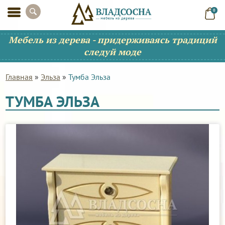
0
Мебель из дерева - придерживаясь традиций
следуй моде
Главная
»
Эльза
»
Тумба Эльза
ТУМБА ЭЛЬЗА