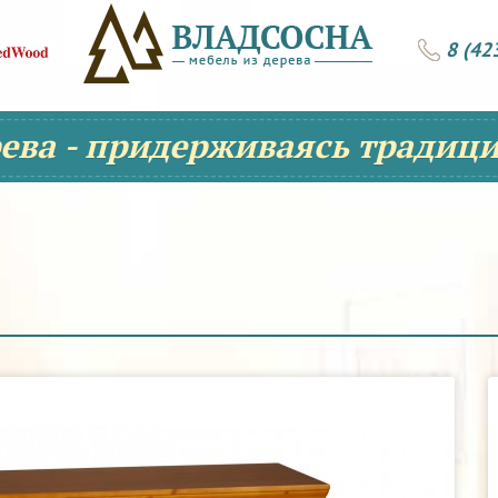
8 (42
рева - придерживаясь традици