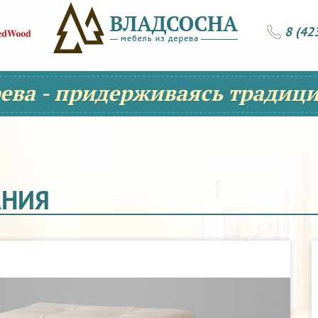
8 (42
рева - придерживаясь традици
АНИЯ