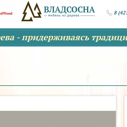
8 (42
рева - придерживаясь традици