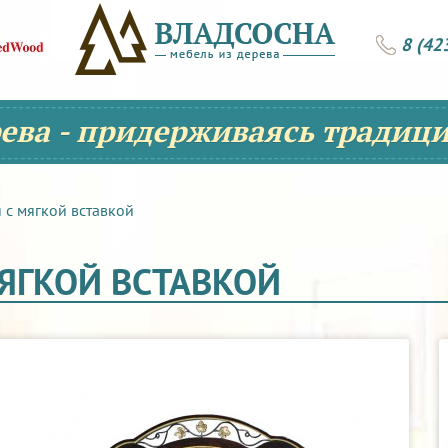
8 (42
рева - придерживаясь традици
 с мягкой вставкой
МЯГКОЙ ВСТАВКОЙ