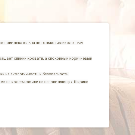
на» привлекательна не только великолепным
рашает спинки кровати, а спокойный коричневый
ки на экологичность и безопасность.
ми на колесиках или на направляющих. Ширина