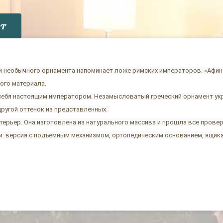
т
 и необычного орнамента напоминает ложе римских императоров. «Афи
ого материала.
ь себя настоящим императором. Незамысловатый греческий орнамент ук
другой оттенок из представленных.
ерьер. Она изготовлена из натурального массива и прошла все провер
: версия с подъемным механизмом, ортопедическим основанием, ящика