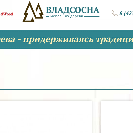
8 (42
рева - придерживаясь традици