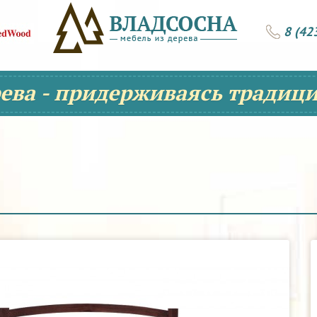
8 (42
рева - придерживаясь традици