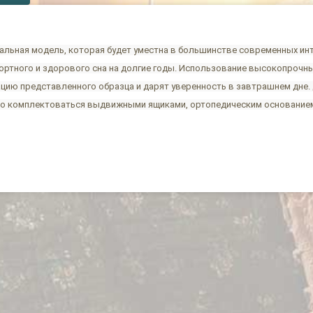
нальная модель, которая будет уместна в большинстве современных ин
ртного и здорового сна на долгие годы. Использование высокопрочны
ю представленного образца и дарят уверенность в завтрашнем дне. Да
но комплектоваться выдвижными ящиками, ортопедическим основание