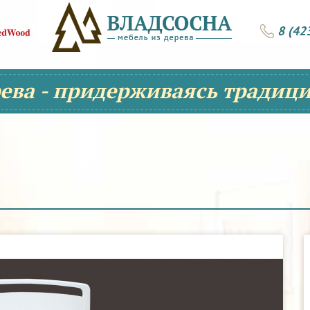
8 (42
рева - придерживаясь традици