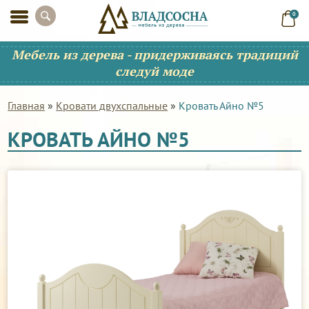
0
Мебель из дерева - придерживаясь традиций
следуй моде
Главная
»
Кровати двухспальные
»
Кровать Айно №5
КРОВАТЬ АЙНО №5