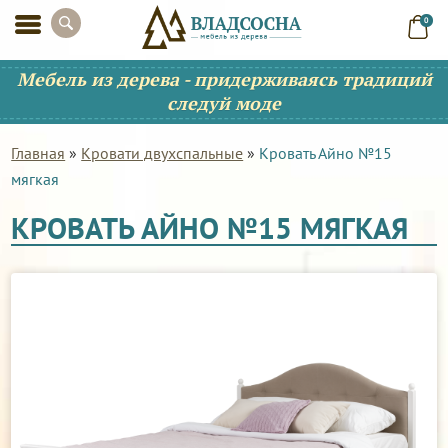
0
Мебель из дерева - придерживаясь традиций
следуй моде
Главная
»
Кровати двухспальные
»
Кровать Айно №15
мягкая
КРОВАТЬ АЙНО №15 МЯГКАЯ