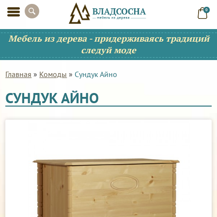
0
Мебель из дерева - придерживаясь традиций
следуй моде
Главная
»
Комоды
»
Сундук Айно
СУНДУК АЙНО