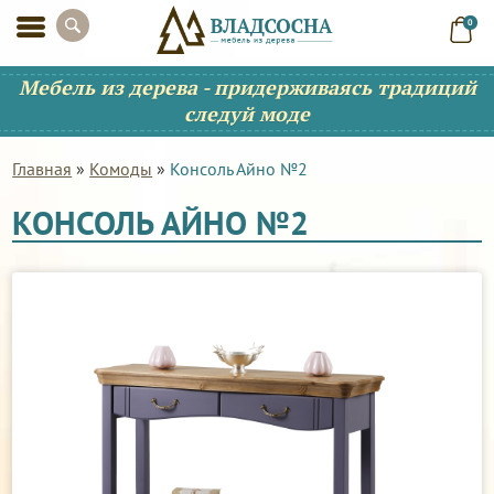
0
Мебель из дерева - придерживаясь традиций
следуй моде
Главная
»
Комоды
»
Консоль Айно №2
КОНСОЛЬ АЙНО №2