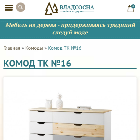
0
Мебель из дерева - придерживаясь традиций
следуй моде
Главная
»
Комоды
»
Комод ТК №16
КОМОД ТК №16