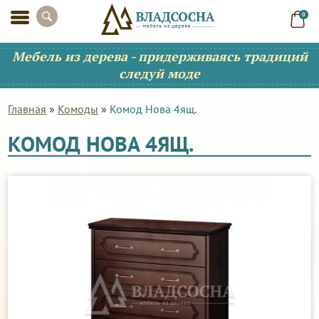
0
Мебель из дерева - придерживаясь традиций
следуй моде
Главная
»
Комоды
»
Комод Нова 4ящ.
КОМОД НОВА 4ЯЩ.