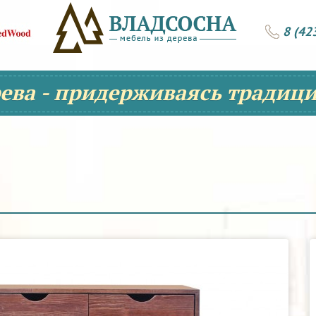
8 (42
рева - придерживаясь традици