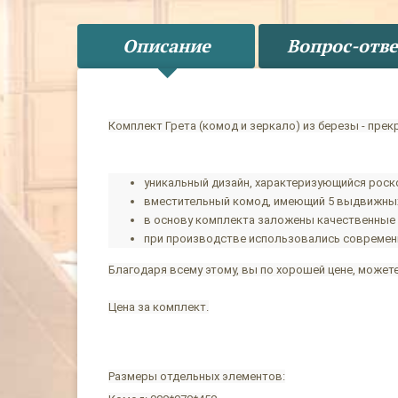
Описание
Вопрос-отве
Комплект Грета (комод и зеркало) из березы - пре
уникальный дизайн, характеризующийся рос
вместительный комод, имеющий 5 выдвижных 
в основу комплекта заложены качественные
при производстве использовались современ
Благодаря всему этому, вы по хорошей цене, может
Цена за комплект.
Размеры отдельных элементов: