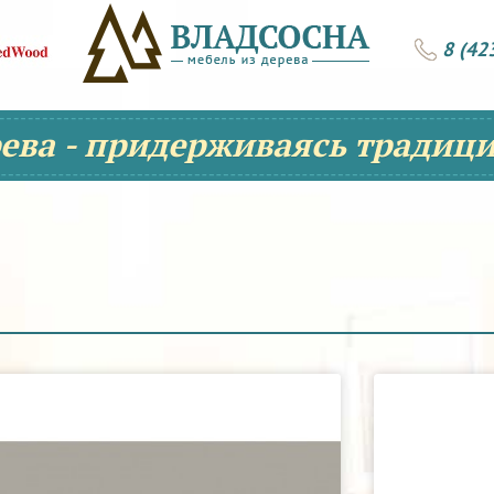
8 (42
рева - придерживаясь традици