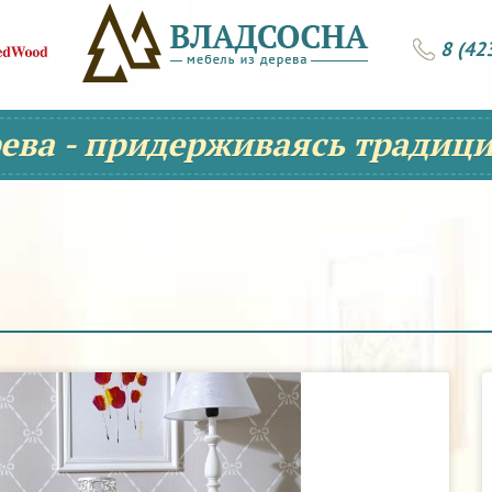
8 (42
рева - придерживаясь традици