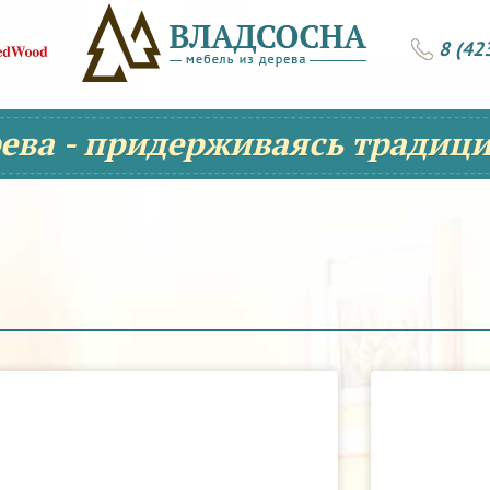
8 (42
рева - придерживаясь традици