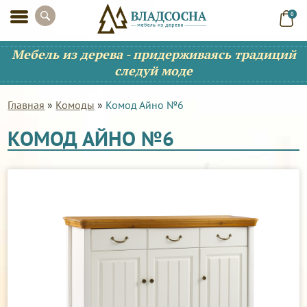
0
Мебель из дерева - придерживаясь традиций
следуй моде
Главная
»
Комоды
»
Комод Айно №6
КОМОД АЙНО №6