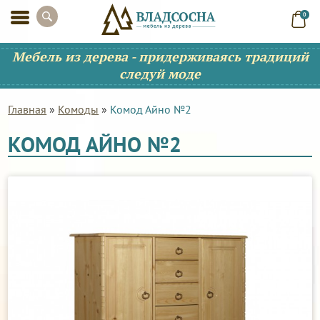
0
Мебель из дерева - придерживаясь традиций
следуй моде
Главная
»
Комоды
»
Комод Айно №2
КОМОД АЙНО №2