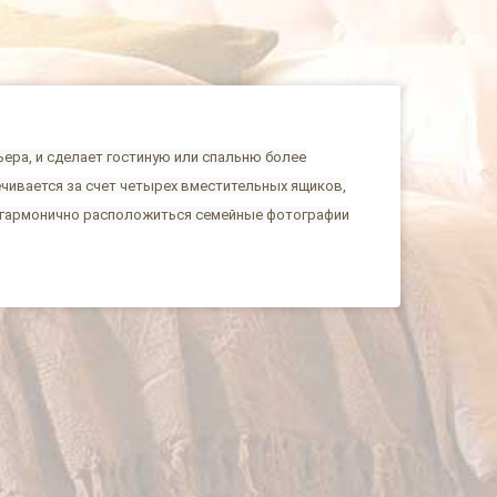
ьера, и сделает гостиную или спальню более
чивается за счет четырех вместительных ящиков,
т гармонично расположиться семейные фотографии