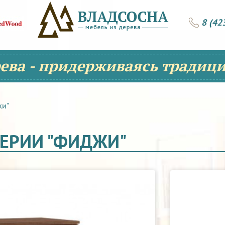
8 (42
рева - придерживаясь традици
жи"
СЕРИИ "ФИДЖИ"