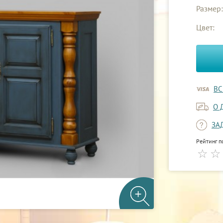
Размер:
Цвет:
ВС
О 
ЗА
Рейтинг п