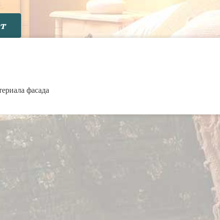
т
териала фасада