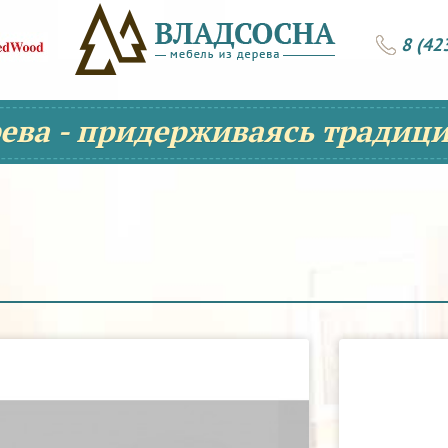
8 (42
рева - придерживаясь традици