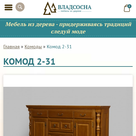
0
Мебель из дерева - придерживаясь традиций
следуй моде
Главная
»
Комоды
»
Комод 2-31
КОМОД 2-31