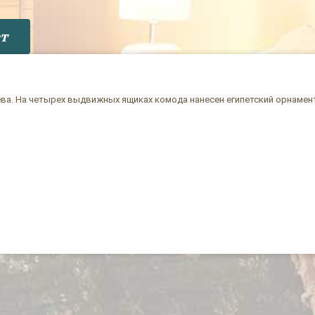
т
ева. На четырех выдвижных ящиках комода нанесен египетский орнамен