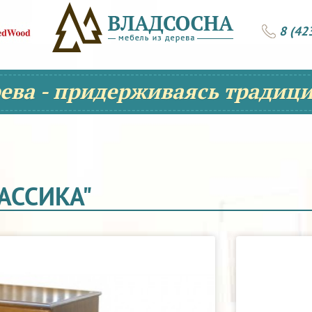
8 (42
рева - придерживаясь традици
АССИКА"