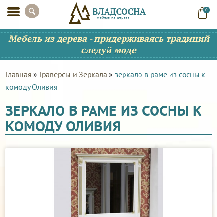
0
Мебель из дерева - придерживаясь традиций
следуй моде
Главная
»
Граверсы и Зеркала
»
зеркало в раме из сосны к
комоду Оливия
ЗЕРКАЛО В РАМЕ ИЗ СОСНЫ К
КОМОДУ ОЛИВИЯ