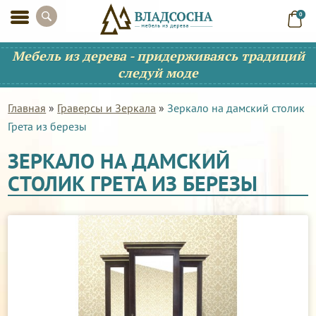
0
Мебель из дерева - придерживаясь традиций
следуй моде
Главная
»
Граверсы и Зеркала
»
Зеркало на дамский столик
Грета из березы
ЗЕРКАЛО НА ДАМСКИЙ
СТОЛИК ГРЕТА ИЗ БЕРЕЗЫ