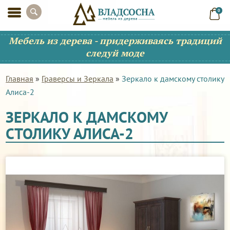
0
Мебель из дерева - придерживаясь традиций
следуй моде
Главная
»
Граверсы и Зеркала
»
Зеркало к дамскому столику
Алиса-2
ЗЕРКАЛО К ДАМСКОМУ
СТОЛИКУ АЛИСА-2